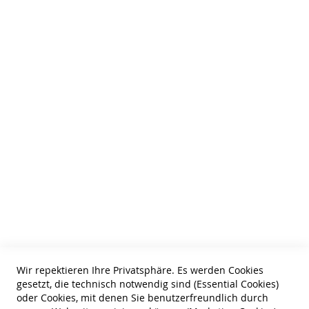
Kontaktieren Sie uns
Cookie Einstellungen
HTML Sitemap
Wir über uns
AGB
Zahlungsarten
Datenschutz
Tel: 0631-61061
Information
Bestellung widerrufen
Wir repektieren Ihre Privatsphäre. Es werden Cookies
gesetzt, die technisch notwendig sind (Essential Cookies)
Widerruf
oder Cookies, mit denen Sie benutzerfreundlich durch