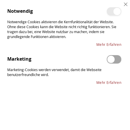
Direkt
Cl
zum
Such
Me
Notwendig
Co
Inhalt
Ba
Notwendige Cookies aktivieren die Kernfunktionalität der Website.
Ohne diese Cookies kann die Website nicht richtig funktionieren. Sie
tragen dazu bei, eine Website nutzbar zu machen, indem sie
grundlegende Funktionen aktivieren.
Saitenhalter Violine
Mehr Erfahren
In
Sortieren nach
Marketing
ab
Re
Marketing-Cookies werden verwendet, damit die Webseite
benutzerfreundliche wird.
Mehr Erfahren
Saitenhalter für Violine
6
Artikel
Wittner Ultraleicht 1/16 Saitenhalter Violine
17,00 €