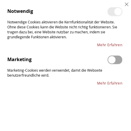
Direkt
Cl
zum
Such
Me
Notwendig
Co
Inhalt
Ba
Notwendige Cookies aktivieren die Kernfunktionalität der Website.
Ohne diese Cookies kann die Website nicht richtig funktionieren. Sie
tragen dazu bei, eine Website nutzbar zu machen, indem sie
grundlegende Funktionen aktivieren.
Zubehör für Etuis
Mehr Erfahren
In
Sortieren nach
Marketing
ab
Re
Marketing-Cookies werden verwendet, damit die Webseite
benutzerfreundliche wird.
Mehr Erfahren
Zubehör für Etuis und Hüllen
3
Artikel
CELLOETUI TRAGESYSTEM IDEA COMFORT
FÜR GEWA ETUIS