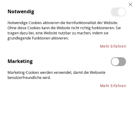
Direkt
Cl
zum
Such
Me
Notwendig
Co
Inhalt
Ba
Notwendige Cookies aktivieren die Kernfunktionalität der Website.
Ohne diese Cookies kann die Website nicht richtig funktionieren. Sie
tragen dazu bei, eine Website nutzbar zu machen, indem sie
grundlegende Funktionen aktivieren.
GEWA AIR ERGO Violinkoffer
Mehr Erfahren
Marketing
Marketing-Cookies werden verwendet, damit die Webseite
benutzerfreundliche wird.
Mehr Erfahren
Wir können keine Produkte entsprechend dieser Auswahl
finden