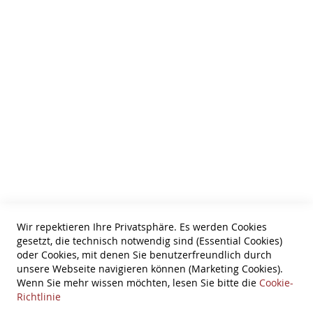
Cookie Einstellungen
HTML Sitemap
Wir über uns
AGB
Zahlungsarten
Datenschutz
Tel: 0631-61061
Information
Bestellung widerrufen
Wir repektieren Ihre Privatsphäre. Es werden Cookies
gesetzt, die technisch notwendig sind (Essential Cookies)
Widerruf
oder Cookies, mit denen Sie benutzerfreundlich durch
unsere Webseite navigieren können (Marketing Cookies).
Versandkosten
Wenn Sie mehr wissen möchten, lesen Sie bitte die
Cookie-
Richtlinie
Impressum