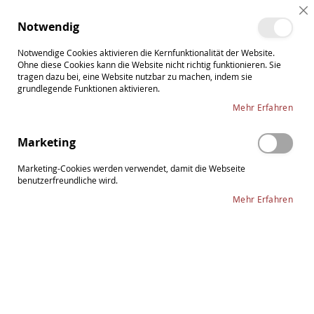
Direkt
Cl
zum
Such
Me
Notwendig
Co
Inhalt
Ba
Notwendige Cookies aktivieren die Kernfunktionalität der Website.
Ohne diese Cookies kann die Website nicht richtig funktionieren. Sie
tragen dazu bei, eine Website nutzbar zu machen, indem sie
grundlegende Funktionen aktivieren.
Thomastik Dominant 3/4
Mehr Erfahren
In
Sortieren nach
Marketing
ab
Re
Marketing-Cookies werden verwendet, damit die Webseite
benutzerfreundliche wird.
Mehr Erfahren
1
Eintrag
THOMASTIK Dominant Cellosaite Satz 1/4
mittel
168,50 €
Inkl. 19% Steuern
,
exkl.
Versandkosten