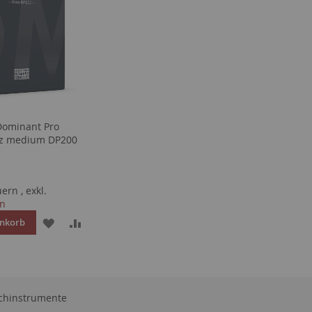
ominant Pro
atz medium DP200
euern
,
exkl.
en
ZUR
ZUR
enkorb
E
WUNSCHLISTE
VERGLEICHSLISTE
HINZUFÜGEN
HINZUFÜGEN
eichinstrumente