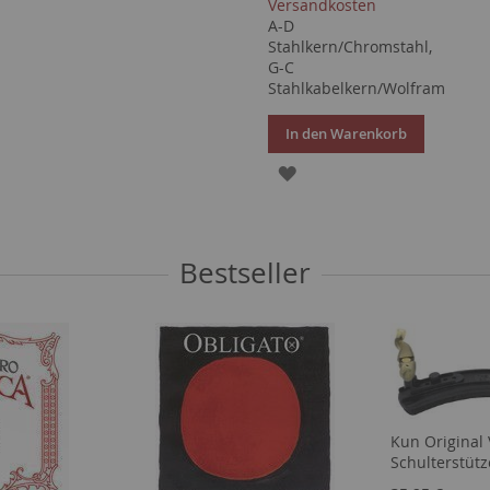
Versandkosten
A-D
HINZUFÜGEN
Stahlkern/Chromstahl,
G-C
Stahlkabelkern/Wolfram
In den Warenkorb
ZUR
WUNSCHLISTE
HINZUFÜGEN
Bestseller
Kun Original 
Schulterstütz