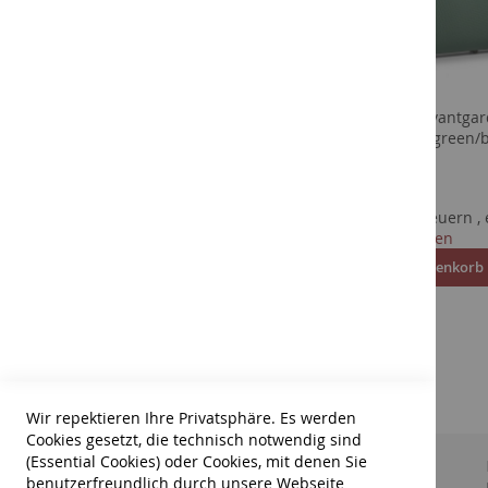
GEWA AIR Avantgar
Violinkoffer green/
718,00 €
Winter Greenline Violinkoffer
Inkl. 19% Steuern
,
4/4-3/4
Versandkosten
184,00 €
Ab
In den Warenkorb
Inkl. 19% Steuern
,
exkl.
Versandkosten
ZUR
ZUR
In den Warenkorb
WUNSCHLISTE
VERGLEICHSLISTE
Wir repektieren Ihre Privatsphäre. Es werden
HINZUFÜGEN
HINZUFÜGEN
Cookies gesetzt, die technisch notwendig sind
(Essential Cookies) oder Cookies, mit denen Sie
Suchbegriffe
Wir über uns
benutzerfreundlich durch unsere Webseite
AGB