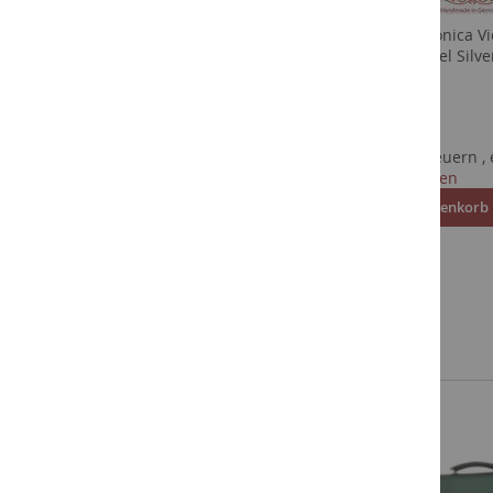
PIRASTRO Tonica Vio
mittel E-Kugel Silve
PIRASTRO Evah Pirazzi
Silber
Violinsaite SATZ MITTEL E
32,50 €
SILVERY STEEL KUGEL
89,95 €
Inkl. 19% Steuern
,
Versandkosten
Inkl. 19% Steuern
,
exkl.
In den Warenkorb
Versandkosten
Satz: E-Silvery Steel, A-
Aluminium mittel, D- und G-
Silber mittel
ZUR
In den Warenkorb
WUNSCHLISTE
HINZUFÜGEN