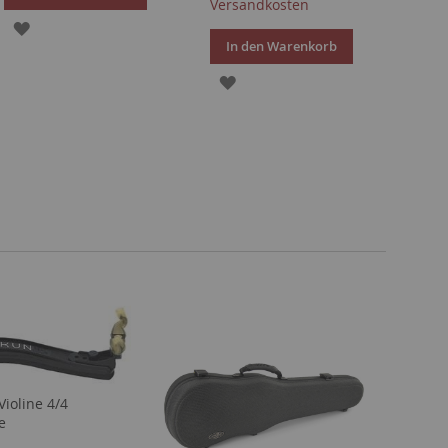
Versandkosten
ZUR
In den Warenkorb
WUNSCHLISTE
ZUR
HINZUFÜGEN
WUNSCHLISTE
HINZUFÜGEN
Violine 4/4
e