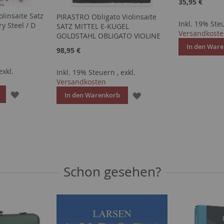
35,95 €
linsaite Satz
PIRASTRO Obligato Violinsaite
Inkl. 19% St
ry Steel / D
SATZ MITTEL E-KUGEL
Versandkost
GOLDSTAHL OBLIGATO VIOLINE
In den War
98,95 €
exkl.
Inkl. 19% Steuern
,
exkl.
Versandkosten
ZUR
ZUR
In den Warenkorb
WUNSCHLISTE
WUNSCHLISTE
HINZUFÜGEN
HINZUFÜGEN
Schon gesehen?