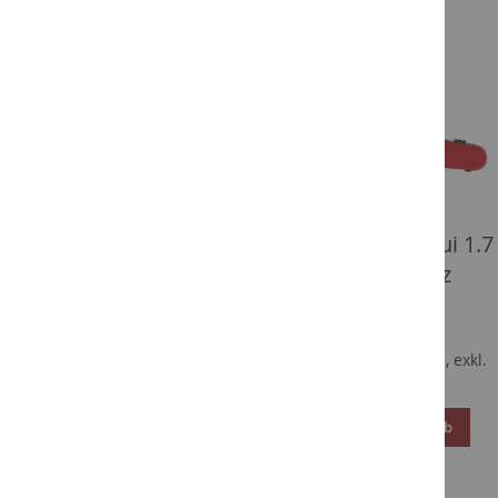
GEWA AIR
Violinformetui 1.7
rot hochglanz
LARSEN
497,00 €
SOVEREIGN
Inkl. 19% Steuern
,
exkl.
Cellosaite Satz
Versandkosten
4/4
In den Warenkorb
419,00 €
ZUR
Inkl. 19% Steuern
,
exkl.