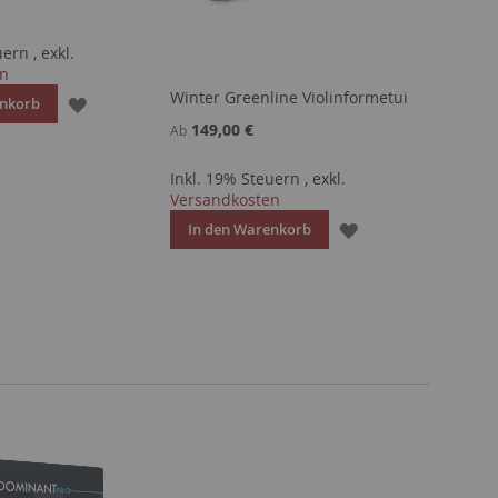
euern
,
exkl.
en
Winter Greenline Violinformetui
ZUR
enkorb
149,00 €
Ab
WUNSCHLISTE
Inkl. 19% Steuern
,
exkl.
HINZUFÜGEN
Versandkosten
ZUR
In den Warenkorb
WUNSCHLISTE
HINZUFÜGEN