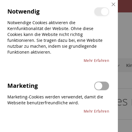
Direkt
Close
Notwendig
zum
Cookie
Bar
Inhalt
Notwendige Cookies aktivieren die
Kernfunktionalität der Website. Ohne diese
Cookies kann die Website nicht richtig
funktionieren. Sie tragen dazu bei, eine Website
nutzbar zu machen, indem sie grundlegende
Funktionen aktivieren.
Mehr Erfahren
Saiten
Etuis & Hüllen
Schulterstützen
Ki
Marketing
Alles
Marketing-Cookies werden verwendet, damit die
Webseite benutzerfreundliche wird.
Mehr Erfahren