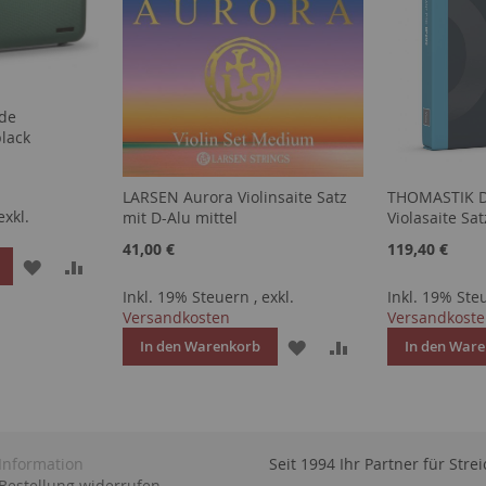
de
black
LARSEN Aurora Violinsaite Satz
THOMASTIK D
exkl.
mit D-Alu mittel
Violasaite S
41,00 €
119,40 €
ZUR
ZUR
Inkl. 19% Steuern
,
exkl.
Inkl. 19% St
WUNSCHLISTE
VERGLEICHSLISTE
Versandkosten
Versandkost
HINZUFÜGEN
HINZUFÜGEN
ZUR
ZUR
In den Warenkorb
In den War
WUNSCHLISTE
VERGLEICHSLIST
HINZUFÜGEN
HINZUFÜGEN
Information
Seit 1994 Ihr Partner für Str
Bestellung widerrufen