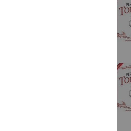
Obligato
Oliv
Passione
Passione Solo
PERPETUAL
Piranito
Synoxa
Tonica
Violino
Wondertone Solo
Corelli