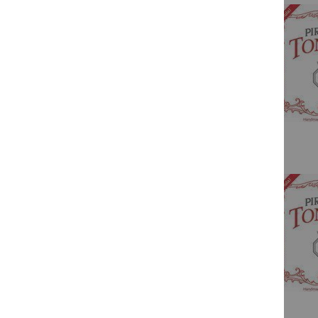
D Addario
Hill
Jargar
Kaplan
Larsen
Optima
Prim
Westminster
3-4 bis 1-32
Viola
Cello