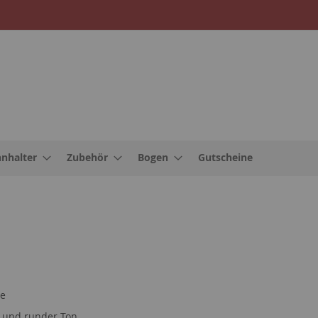
nnhalter
Zubehör
Bogen
Gutscheine
te
r und runder Ton