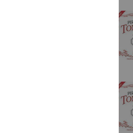
Bass
Gambe
Etuis & Hüllen
Schulterstützen
Kinnhalter
Zubehör
Bogen