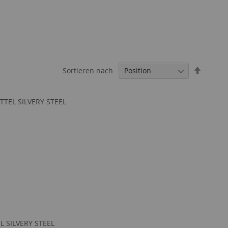
In
Sortieren nach
absteig
Reihenf
ITTEL SILVERY STEEL
EL SILVERY STEEL