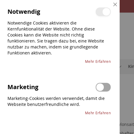
Direkt
Close
Notwendig
zum
Cookie
Bar
Inhalt
Notwendige Cookies aktivieren die
Kernfunktionalität der Website. Ohne diese
Cookies kann die Website nicht richtig
funktionieren. Sie tragen dazu bei, eine Website
nutzbar zu machen, indem sie grundlegende
Funktionen aktivieren.
Mehr Erfahren
Saiten
Etuis & Hüllen
Schulterstützen
Ki
Home
Saiten
Violine
Pirastro
Tonica
Marketing
Pirastro Tonica
Marketing-Cookies werden verwendet, damit die
Webseite benutzerfreundliche wird.
Mehr Erfahren
Nylonsai
Saiten
lebhafte