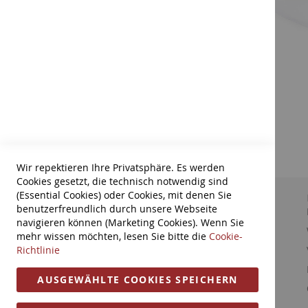
Wir repektieren Ihre Privatsphäre. Es werden
Cookies gesetzt, die technisch notwendig sind
(Essential Cookies) oder Cookies, mit denen Sie
Suchbegriffe
Wir über uns
benutzerfreundlich durch unsere Webseite
AGB
Erweiterte Suche
navigieren können (Marketing Cookies). Wenn Sie
Zahlungsarten
mehr wissen möchten, lesen Sie bitte die
Cookie-
Kontaktieren Sie uns
Richtlinie
Datenschutz
Cookie Einstellungen
Tel: 0631-61061
HTML Sitemap
AUSGEWÄHLTE COOKIES SPEICHERN