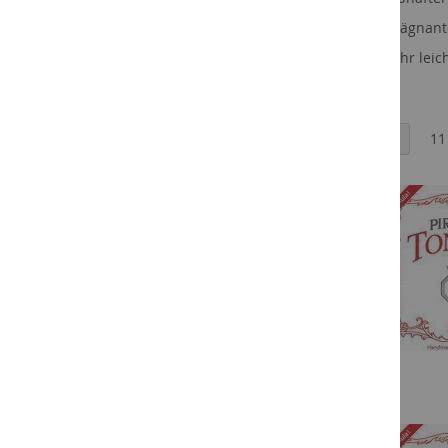
Violine
prägnant
Thomastik
sehr lei
Pirastro
Aricore
Ansicht
Liste
Raster
11
Chorda
als
Chromcor
Eudoxa
Evah Pirazzi
Evah Pirazzi Gold
Flexocor Permanent
Gold
No.1