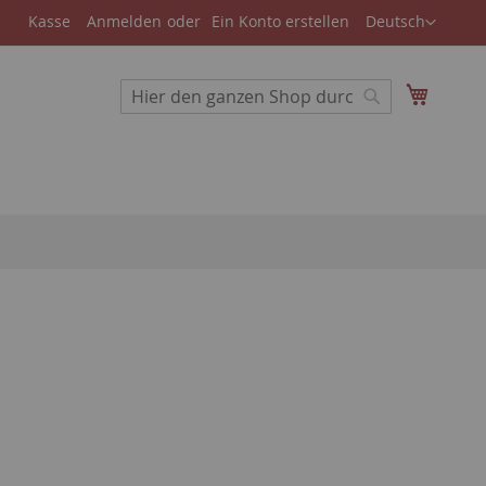
Store
Kasse
Anmelden
Ein Konto erstellen
Deutsch
auswählen
Suche
Mein W
Suche