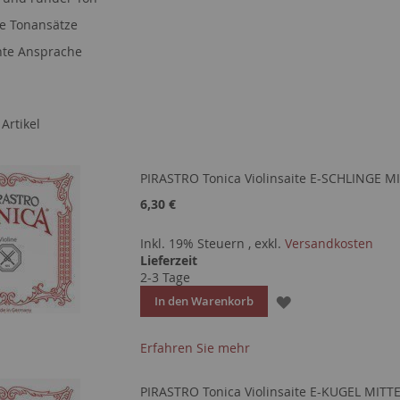
e Tonansätze
chte Ansprache
Artikel
PIRASTRO Tonica Violinsaite E-SCHLINGE M
6,30 €
Inkl. 19% Steuern
,
exkl.
Versandkosten
Lieferzeit
2-3 Tage
ZUR
In den Warenkorb
WUNSCHLISTE
Erfahren Sie mehr
HINZUFÜGEN
PIRASTRO Tonica Violinsaite E-KUGEL MITT