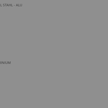
L STAHL - ALU
UMINIUM