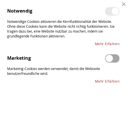
Direkt
Cl
zum
Such
Me
Notwendig
Co
Inhalt
Ba
Notwendige Cookies aktivieren die Kernfunktionalität der Website.
Ohne diese Cookies kann die Website nicht richtig funktionieren. Sie
tragen dazu bei, eine Website nutzbar zu machen, indem sie
grundlegende Funktionen aktivieren.
Kolophonium
Mehr Erfahren
In
Sortieren nach
Marketing
ab
Re
Marketing-Cookies werden verwendet, damit die Webseite
benutzerfreundliche wird.
Mehr Erfahren
36
Artikel
Bernardel Hell Kolophonium
12,80 €
Inkl. 19% Steuern
,
exkl.
Versandkosten
Lieferzeit