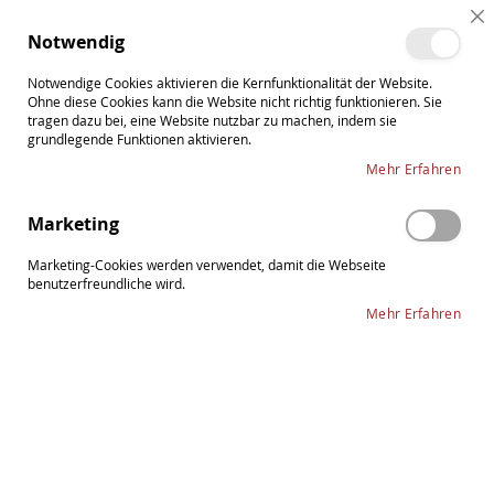
Direkt
Cl
zum
Such
Me
Notwendig
Co
Inhalt
Ba
Notwendige Cookies aktivieren die Kernfunktionalität der Website.
Ohne diese Cookies kann die Website nicht richtig funktionieren. Sie
tragen dazu bei, eine Website nutzbar zu machen, indem sie
grundlegende Funktionen aktivieren.
Pirastro Wondertone
Mehr Erfahren
In
Sortieren nach
Marketing
ab
Re
Marketing-Cookies werden verwendet, damit die Webseite
benutzerfreundliche wird.
Mehr Erfahren
moderne Kunststoffsaite
direkter, heller und klarer Ton
fokussierter Klang
ausgezeichnete Ansprache