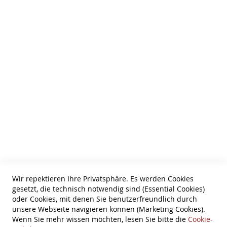
Cookie Einstellungen
HTML Sitemap
Wir über uns
AGB
Zahlungsarten
Datenschutz
Tel: 0631-61061
Information
Bestellung widerrufen
Wir repektieren Ihre Privatsphäre. Es werden Cookies
gesetzt, die technisch notwendig sind (Essential Cookies)
Widerruf
oder Cookies, mit denen Sie benutzerfreundlich durch
unsere Webseite navigieren können (Marketing Cookies).
Versandkosten
Wenn Sie mehr wissen möchten, lesen Sie bitte die
Cookie-