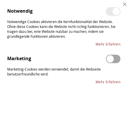
Direkt
Cl
zum
Such
Me
Notwendig
Co
Inhalt
Ba
Notwendige Cookies aktivieren die Kernfunktionalität der Website.
Ohne diese Cookies kann die Website nicht richtig funktionieren. Sie
tragen dazu bei, eine Website nutzbar zu machen, indem sie
grundlegende Funktionen aktivieren.
Zum
Mehr Erfahren
Ende
der
Marketing
Bildergalerie
springen
Marketing-Cookies werden verwendet, damit die Webseite
benutzerfreundliche wird.
Mehr Erfahren