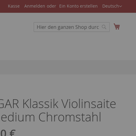
Store
Kasse
Anmelden
Ein Konto erstellen
Deutsch
auswählen
Suche
Mein W
Suche
AR Klassik Violinsaite
edium Chromstahl
0 €