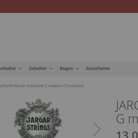
nnhalter
Zubehör
Bogen
Gutscheine
JARGAR Klassik Violinsaite G medium Chromstahl
JARG
G m
13,0