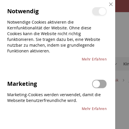
Direkt
Close
Notwendig
zum
Cookie
Bar
Inhalt
Notwendige Cookies aktivieren die
Kernfunktionalität der Website. Ohne diese
Cookies kann die Website nicht richtig
funktionieren. Sie tragen dazu bei, eine Website
nutzbar zu machen, indem sie grundlegende
Funktionen aktivieren.
Mehr Erfahren
Saiten
Etuis & Hüllen
Schulterstützen
Ki
Home
Saiten
Violine
Jargar
Jargar Klassik
Marketing
Zum
Marketing-Cookies werden verwendet, damit die
Saiten
Ende
Webseite benutzerfreundliche wird.
Violine
der
Mehr Erfahren
Bildergalerie
Thomastik
springen
Pirastro