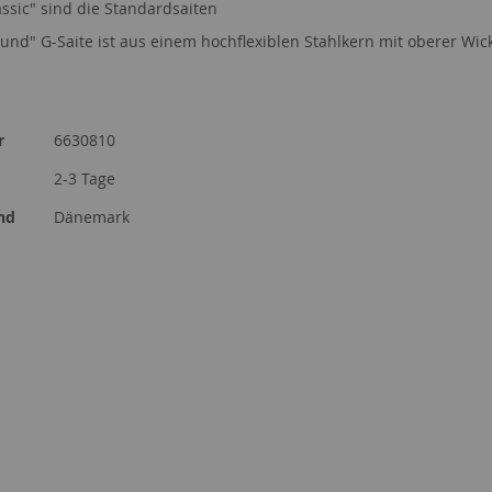
assic" sind die Standardsaiten
ound" G-Saite ist aus einem hochflexiblen Stahlkern mit oberer Wic
r
6630810
2-3 Tage
nd
Dänemark