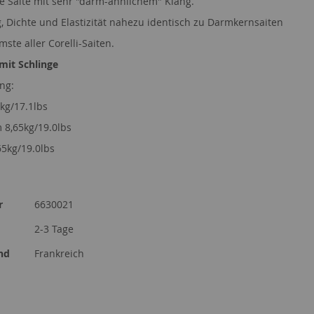
e Saite mit sehr "darm-ähnlichem" Klang.
g, Dichte und Elastizität nahezu identisch zu Darmkernsaiten
ste aller Corelli-Saiten.
 mit Schlinge
ng:
8kg/17.1lbs
8,65kg/19.0lbs
65kg/19.0lbs
r
6630021
2-3 Tage
nd
Frankreich