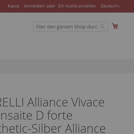
Store
Kasse
Anmelden
Ein Konto erstellen
Deutsch
auswählen
Suche
Mein W
Suche
ELLI Alliance Vivace
insaite D forte
hetic-Silber Alliance