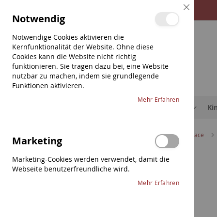
Direkt
Close
Notwendig
zum
Cookie
Bar
Inhalt
Notwendige Cookies aktivieren die
Kernfunktionalität der Website. Ohne diese
Cookies kann die Website nicht richtig
funktionieren. Sie tragen dazu bei, eine Website
nutzbar zu machen, indem sie grundlegende
Funktionen aktivieren.
Mehr Erfahren
Saiten
Etuis & Hüllen
Schulterstützen
Ki
Home
Saiten
Violine
Corelli
Alliance Vivace
Marketing
Zum
Marketing-Cookies werden verwendet, damit die
Saiten
Ende
Webseite benutzerfreundliche wird.
Violine
der
Mehr Erfahren
Bildergalerie
Thomastik
springen
Pirastro