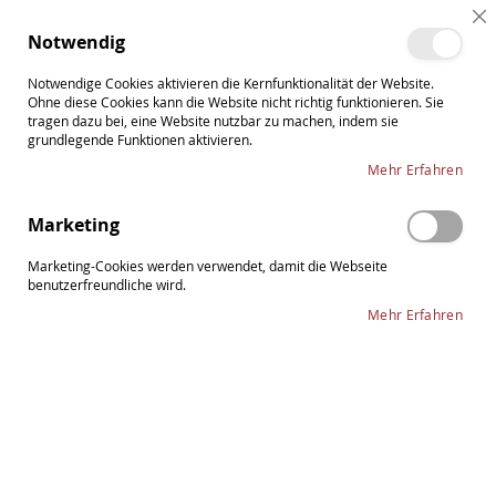
Direkt
Cl
zum
Such
Me
Notwendig
Co
Inhalt
Ba
Notwendige Cookies aktivieren die Kernfunktionalität der Website.
Ohne diese Cookies kann die Website nicht richtig funktionieren. Sie
tragen dazu bei, eine Website nutzbar zu machen, indem sie
grundlegende Funktionen aktivieren.
Zum
Mehr Erfahren
Ende
der
Marketing
Bildergalerie
springen
Marketing-Cookies werden verwendet, damit die Webseite
benutzerfreundliche wird.
Mehr Erfahren
Zum
Thomastik Spirocore Violasaite D
Anfang
der
mittel Alu
Bildergalerie
springen
18,00 €
Lieferzeit: 2-3 Tage