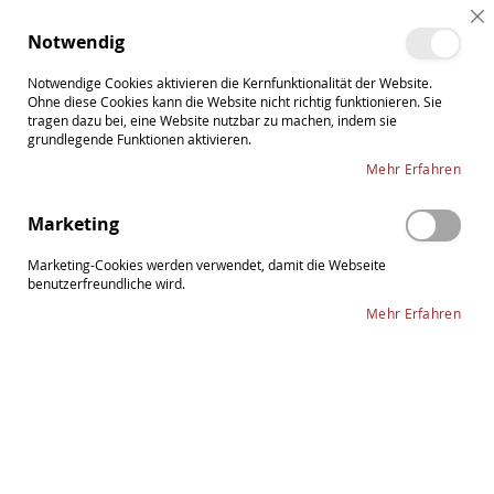
Direkt
Cl
zum
Such
Me
Notwendig
Co
Inhalt
Ba
Notwendige Cookies aktivieren die Kernfunktionalität der Website.
Ohne diese Cookies kann die Website nicht richtig funktionieren. Sie
tragen dazu bei, eine Website nutzbar zu machen, indem sie
grundlegende Funktionen aktivieren.
Zum
Mehr Erfahren
Ende
der
Marketing
Bildergalerie
springen
Marketing-Cookies werden verwendet, damit die Webseite
benutzerfreundliche wird.
Mehr Erfahren
Zum
PIRASTRO Passione Violasaite G
Anfang
der
17 Darm/Silber
Bildergalerie
springen
45,95 €