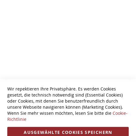
HTML Sitemap
Wir über uns
AGB
Zahlungsarten
Datenschutz
Tel: 0631-61061
Information
Bestellung widerrufen
Wir repektieren Ihre Privatsphäre. Es werden Cookies
gesetzt, die technisch notwendig sind (Essential Cookies)
Widerruf
oder Cookies, mit denen Sie benutzerfreundlich durch
unsere Webseite navigieren können (Marketing Cookies).
Versandkosten
Wenn Sie mehr wissen möchten, lesen Sie bitte die
Cookie-
Richtlinie
Impressum
Öffnungszeiten
AUSGEWÄHLTE COOKIES SPEICHERN