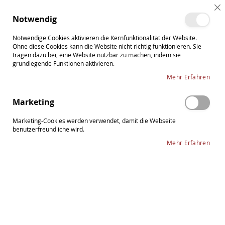
Direkt
Cl
zum
Such
Me
Notwendig
Co
Inhalt
Ba
Notwendige Cookies aktivieren die Kernfunktionalität der Website.
Ohne diese Cookies kann die Website nicht richtig funktionieren. Sie
tragen dazu bei, eine Website nutzbar zu machen, indem sie
grundlegende Funktionen aktivieren.
Zum
Mehr Erfahren
Ende
der
Marketing
Bildergalerie
springen
Marketing-Cookies werden verwendet, damit die Webseite
benutzerfreundliche wird.
Mehr Erfahren