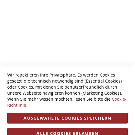
Wir über uns
AGB
Zahlungsarten
Datenschutz
Tel: 0631-61061
Information
Bestellung widerrufen
Wir repektieren Ihre Privatsphäre. Es werden Cookies
gesetzt, die technisch notwendig sind (Essential Cookies)
Widerruf
oder Cookies, mit denen Sie benutzerfreundlich durch
unsere Webseite navigieren können (Marketing Cookies).
Versandkosten
Wenn Sie mehr wissen möchten, lesen Sie bitte die
Cookie-
Richtlinie
Impressum
AUSGEWÄHLTE COOKIES SPEICHERN
Öffnungszeiten
Seit 1994 Ihr Partner für Streichinstrumente
ALLE COOKIES ERLAUBEN