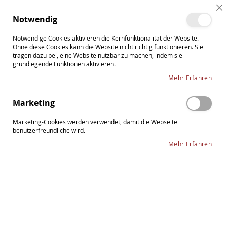
Direkt
Cl
zum
Such
Me
Notwendig
Co
Inhalt
Ba
Notwendige Cookies aktivieren die Kernfunktionalität der Website.
Ohne diese Cookies kann die Website nicht richtig funktionieren. Sie
tragen dazu bei, eine Website nutzbar zu machen, indem sie
grundlegende Funktionen aktivieren.
Zum
Mehr Erfahren
Ende
der
Marketing
Bildergalerie
springen
Marketing-Cookies werden verwendet, damit die Webseite
benutzerfreundliche wird.
Mehr Erfahren
Zum
PIRASTRO Evah Pirazzi Violasaite
Anfang
der
D weich Sterling Silver
Bildergalerie
springen
36,95 €
Lieferzeit: 2-3 Tage