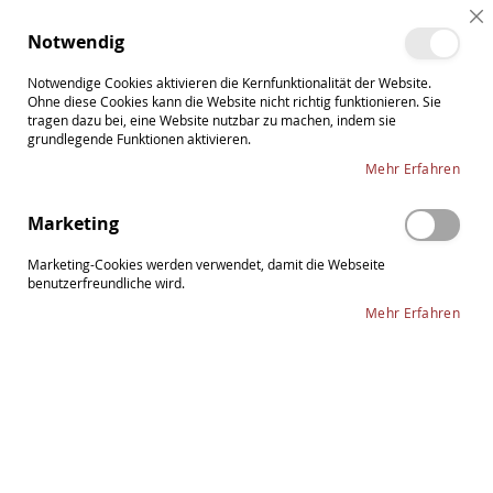
Direkt
Cl
zum
Such
Me
Notwendig
Co
Inhalt
Ba
Notwendige Cookies aktivieren die Kernfunktionalität der Website.
Ohne diese Cookies kann die Website nicht richtig funktionieren. Sie
tragen dazu bei, eine Website nutzbar zu machen, indem sie
grundlegende Funktionen aktivieren.
Zum
Mehr Erfahren
Ende
der
Marketing
Bildergalerie
springen
Marketing-Cookies werden verwendet, damit die Webseite
benutzerfreundliche wird.
Mehr Erfahren