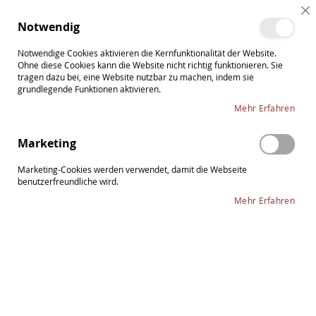
Direkt
Cl
zum
Such
Me
Notwendig
Co
Inhalt
Ba
Notwendige Cookies aktivieren die Kernfunktionalität der Website.
Ohne diese Cookies kann die Website nicht richtig funktionieren. Sie
tragen dazu bei, eine Website nutzbar zu machen, indem sie
grundlegende Funktionen aktivieren.
Zum
Mehr Erfahren
Ende
der
Marketing
Bildergalerie
springen
Marketing-Cookies werden verwendet, damit die Webseite
benutzerfreundliche wird.
Mehr Erfahren