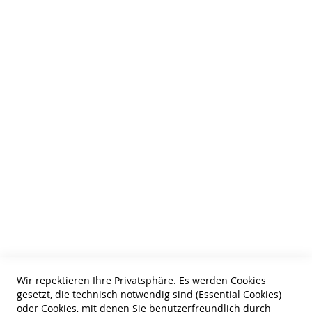
Kontaktieren Sie uns
Cookie Einstellungen
HTML Sitemap
Wir über uns
AGB
Zahlungsarten
Datenschutz
Tel: 0631-61061
Information
Bestellung widerrufen
Wir repektieren Ihre Privatsphäre. Es werden Cookies
gesetzt, die technisch notwendig sind (Essential Cookies)
Widerruf
oder Cookies, mit denen Sie benutzerfreundlich durch