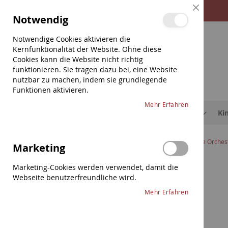
Direkt
Close
Notwendig
zum
Cookie
Bar
Inhalt
Notwendige Cookies aktivieren die
Kernfunktionalität der Website. Ohne diese
Cookies kann die Website nicht richtig
funktionieren. Sie tragen dazu bei, eine Website
nutzbar zu machen, indem sie grundlegende
Funktionen aktivieren.
Mehr Erfahren
Saiten
Etuis & Hüllen
Schulterstützen
Ki
Home
Saiten
Bass
Thomastik
Spirocore Orches
Marketing
Zum
Marketing-Cookies werden verwendet, damit die
Saiten
Ende
Webseite benutzerfreundliche wird.
Violine
der
Mehr Erfahren
Bildergalerie
Viola
springen
Cello