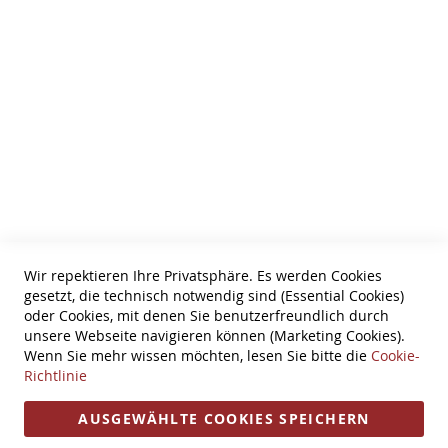
Wir über uns
AGB
Zahlungsarten
Datenschutz
Tel: 0631-61061
Information
Bestellung widerrufen
Wir repektieren Ihre Privatsphäre. Es werden Cookies
gesetzt, die technisch notwendig sind (Essential Cookies)
Widerruf
oder Cookies, mit denen Sie benutzerfreundlich durch
unsere Webseite navigieren können (Marketing Cookies).
Versandkosten
Wenn Sie mehr wissen möchten, lesen Sie bitte die
Cookie-
Richtlinie
Impressum
Öffnungszeiten
AUSGEWÄHLTE COOKIES SPEICHERN
Seit 1994 Ihr Partner für Streichinstrumente