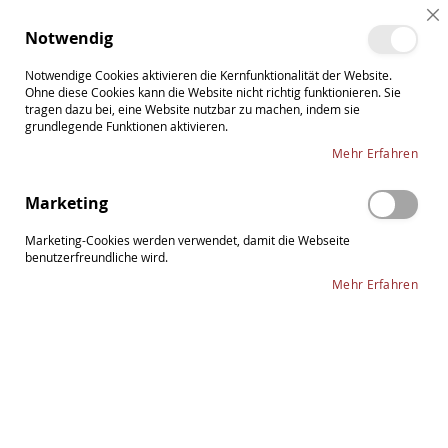
Direkt
Cl
zum
Such
Me
Notwendig
Co
Inhalt
Ba
Notwendige Cookies aktivieren die Kernfunktionalität der Website.
Ohne diese Cookies kann die Website nicht richtig funktionieren. Sie
tragen dazu bei, eine Website nutzbar zu machen, indem sie
grundlegende Funktionen aktivieren.
Zum
Mehr Erfahren
Ende
der
Marketing
Bildergalerie
springen
Marketing-Cookies werden verwendet, damit die Webseite
benutzerfreundliche wird.
Mehr Erfahren
Zum
Strad Pad schwarz Kinnhalter
Anfang
der
Bildergalerie
27,50 €
springen
Lieferzeit: 2-4 Tage