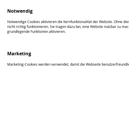
Direkt
zum
Such
Me
Notwendig
Inhalt
Notwendige Cookies aktivieren die Kernfunktionalität der Website. Ohne di
nicht richtig funktionieren. Sie tragen dazu bei, eine Website nutzbar zu ma
grundlegende Funktionen aktivieren.
Zum
Ende
Marketing
der
Bildergalerie
Marketing-Cookies werden verwendet, damit die Webseite benutzerfreundli
springen